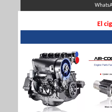
Whats
El ci