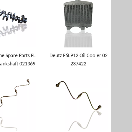
ne Spare Parts FL
Deutz F6L912 Oil Cooler 02
rankshaft 021369
237422
32