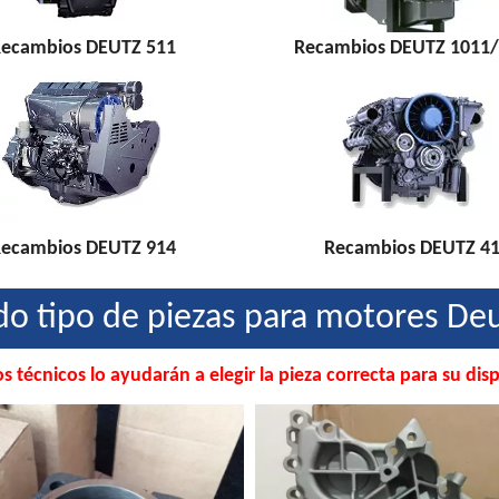
ecambios DEUTZ 511
Recambios DEUTZ 1011
ecambios DEUTZ 914
Recambios DEUTZ 4
do tipo de piezas para motores Deu
s técnicos lo ayudarán a elegir la pieza correcta para su disp