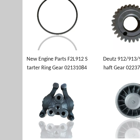
New Engine Parts F2L912 S
Deutz 912/913/
tarter Ring Gear 02131084
haft Gear 0223
for Deutz
253