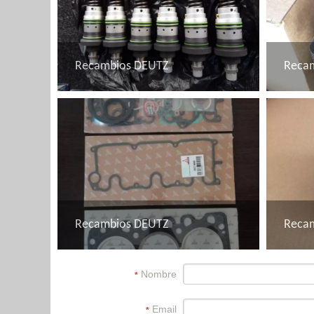
Recambios DEUTZ
Reca
Recambios DEUTZ
Reca
Nombre
*
Email
*