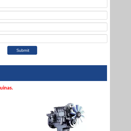
Submit
uinas.