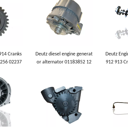
914 Cranks
Deutz diesel engine generat
Deutz Engi
7256 02237
or alternator 01183852 12
912 913 C
V 55A