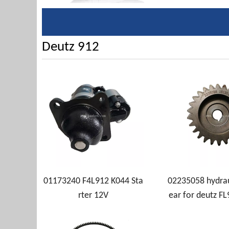
Deutz 912
01173240 F4L912 K044 Sta
02235058 hydrau
rter 12V
ear for deutz F
4 Engi