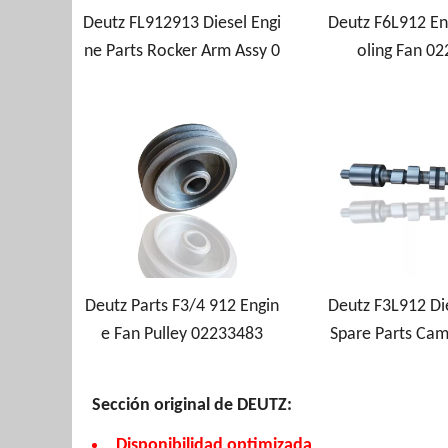
Deutz FL912913 Diesel Engi
Deutz F6L912 En
ne Parts Rocker Arm Assy 0
oling Fan 0
2230848
Deutz Parts F3/4 912 Engin
Deutz F3L912 Di
e Fan Pulley 02233483
Spare Parts Cam
1534
Sección original de DEUTZ:
Disponibilidad optimizada