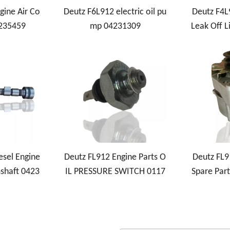
gine Air Co
Deutz F6L912 electric oil pu
Deutz F4L
2235459
mp 04231309
Leak Off L
esel Engine
Deutz FL912 Engine Parts O
Deutz FL9
shaft 0423
IL PRESSURE SWITCH 0117
Spare Part
3414