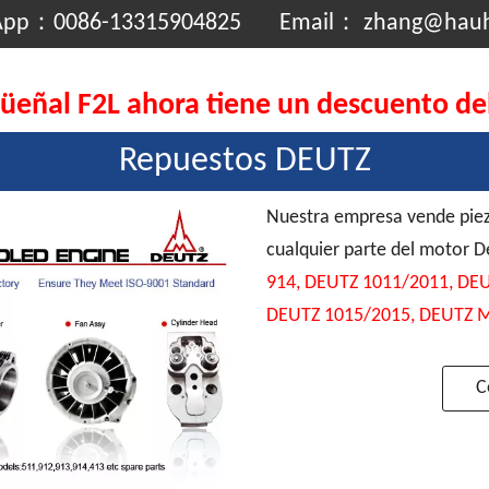
App：
0086-13315904825
Email：
zhang@hau
güeñal F2L ahora tiene un descuento d
Repuestos DEUTZ
Nuestra empresa vende pie
cualquier parte del motor D
914, DEUTZ 1011/2011, DE
DEUTZ 1015/2015, DEUTZ
C