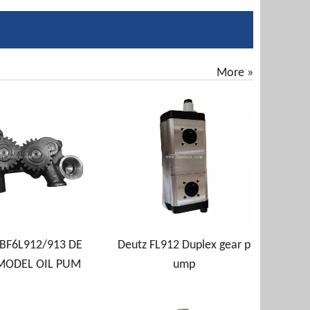
!
More »
BF6L912/913 DE
Deutz FL912 Duplex gear p
MODEL OIL PUM
ump
P