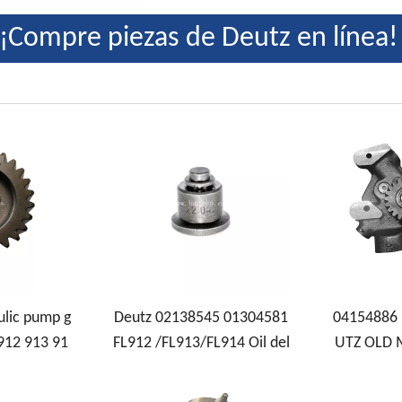
¡Compre piezas de Deutz en línea
lic pump g
Deutz 02138545 01304581
04154886 
L912 913 91
FL912 /FL913/FL914 Oil del
UTZ OLD 
ne
ivery valve