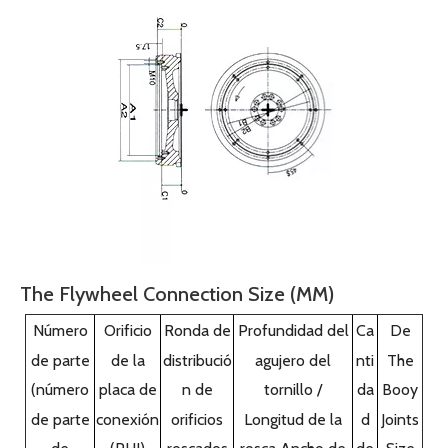
avanzado con una potencia por litro de 2123-26.20Ps / L,
un peso específico de 3.42-2.94kg / Ps y un consumo
mínimo de combustible específico de 2 12g / kW. h (156 g
/ Ps h).
Alta confiabilidad, larga vida útil:
se ha descubierto que
el motor diesel de enfriamiento por aire tiene una menor
pérdida por abrasión que el motor diesel de enfriamiento
por agua.
La pérdida por abrasión del motor diesel de
enfriamiento por aire es solo el 50% de la del motor
diesel de enfriamiento por agua y la pérdida por abrasión
de los anillos del pistón en el motor diesel de
enfriamiento por aire es también un 0% de eso en el
motor diesel de enfriamiento por agua Adaptabilidad
fuerte:
Motor diesel de enfriamiento de aire puede ser
bien comenzó y el trabajo de forma fiable incluso si la
temperatura es 40'C debajo de cero, sin congelar el