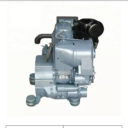
modelo
F1L511