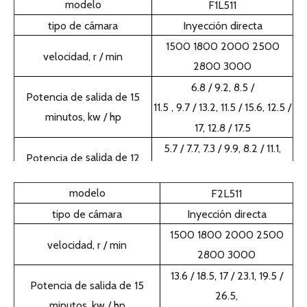
tipo de cámara
Inyección directa
1500 1800 2000 2500
velocidad, r / min
2800 3000
6.8 / 9.2, 8.5 /
Potencia de salida de 15
11.5
, 9.7 / 13.2,
11.5 / 15.6, 12.5 /
minutos, kw / hp
17, 12.8 / 17.5
5.7 / 7.7, 7.3 / 9.9, 8.2 / 11.1,
salida de
Potencia de
12
9.7 / 13.2
,
10.5 / 14.3, 10.9 /
, kw / hp
horas
14.8
Peso neto / kg
110
dimensiones totales
437 * 530 * 671
Tamaño pequeño, bajo consumo de combustible
Fiable en varios climas y malas condiciones ambientales.
Consigue una cotización