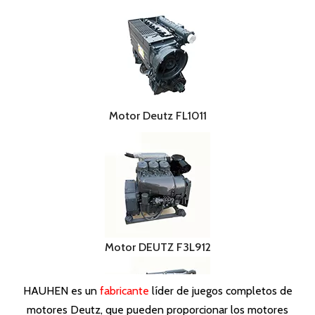
Motor Deutz serie FL912 / FL913 /
FL413F
Motor DEUTZ F2L912