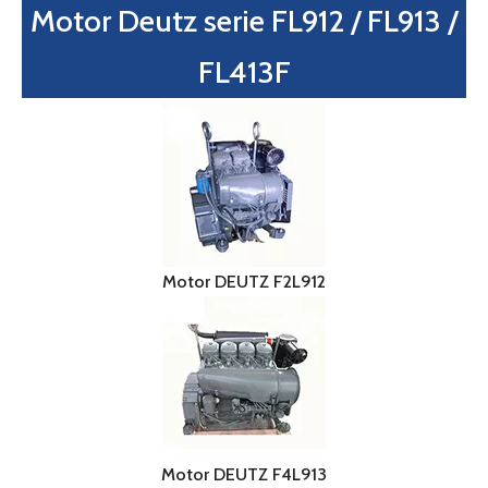
Peso ligero, tiempo de servicio prolongado, arranque fácil
Fiable en varios climas y condiciones ambientales adversas
Consigue una cotización