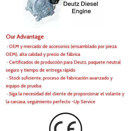
Número
Orificio
Ronda de
Profundidad del
Ca
De
de parte
de la
distribució
agujero del
nti
The
(número
placa de
n de
tornillo /
da
Booy
de parte
conexión
orificios
Longitud de la
d
Joints
de
(PHI)
roscados
rosca Ancho de
de
Size
combinaci
(ФA1)
(ФB1)
la carcasa del
per
(C1)
ón)
(ФA2)
(ФB2)
volante
no
(C2)
8 ×
Ф314.4H
Ф295.3 ±
M1
2160698
22 / 17.5
67,8
7
0.3
0
8 ×
(027039
Ф352.4H
Ф333.4 ±
22 / 17.5
82,3
M1
5)
7
0.3
0
8 ×
Ф263.5H
Ф244.5 ±
2240165
22 / 17.5
59,8
M1