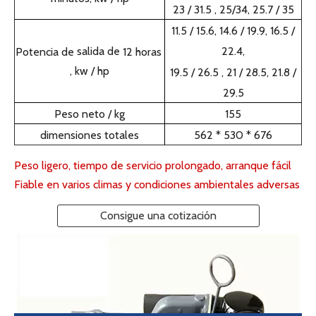
modelo
F2L511
tipo de cámara
Inyección directa
1500 1800 2000 2500
velocidad, r / min
2800 3000
13.6 / 18.5, 17 / 23.1, 19.5 /
Potencia de salida de 15
26.5,
minutos, kw / hp
23 / 31.5
,
25/34, 25.7 / 35
11.5 / 15.6, 14.6 / 19.9, 16.5 /
salida de
22.4,
Potencia de
12 horas
, kw / hp
19.5 / 26.5
,
21 / 28.5, 21.8 /
29.5
Peso neto / kg
155
dimensiones totales
562 * 530 * 676