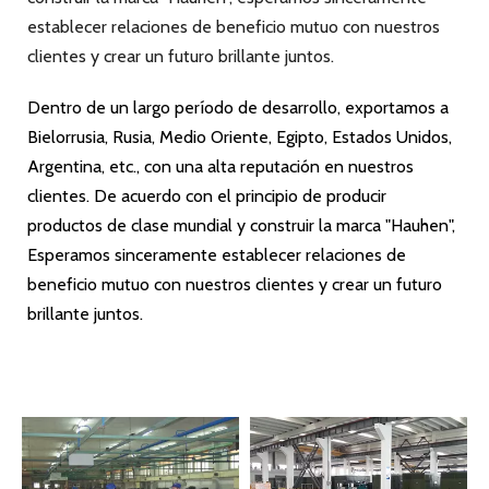
The Flywheel Shell Connection Size (MM)
Número de
Deten
parte
Detene
Ancho de
Distribución
Canti
er
(
número
r la
la carcasa
de agujero
dad
ancho
de parte
apertur
del
roscado
de
de
de
a bucal
volante
redondo
perno
boca
combinació
n)
2242071
Ф447.7
Ф466.7 ±
12 ×
(SAE2)
12
122-0.3
H7
0.3
M10
(027
0749)
2242050
Ф409.5
12 ×
(SAE3)
12
122-0.3
Ф428.6 ± 0.3
8H7
M10
(027