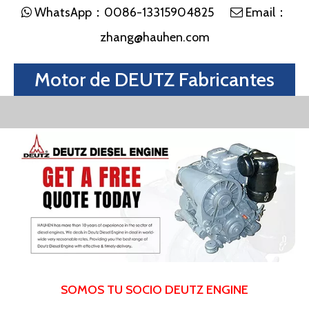
WhatsApp：
0086-13315904825
Email：


zhang@hauhen.com
Motor de DEUTZ Fabricantes
SOMOS TU SOCIO DEUTZ ENGINE
HAUHEN como
fabricante
y
proveedor
profesional
en
el campo de Deutz, los productos de HAUHEN cubren