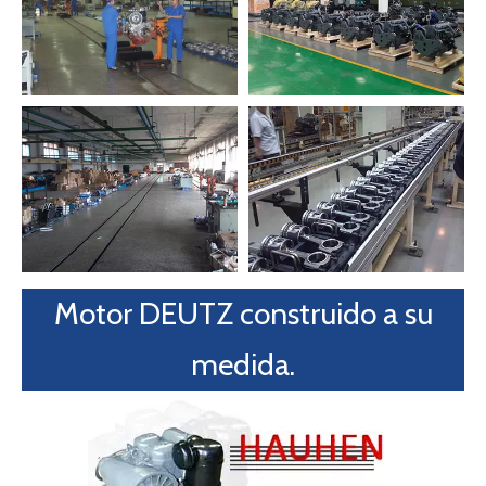
0748)
2102308
Ф361.95
12 ×
12
122-0.3
Ф381 ± 0.3
(SAE4)
H7
M10
(027 0747)
The Flywheel Connection Size (MM)